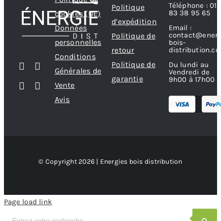
Téléphone : 01
Politique
la
83 38 95 65
cookies (UE)
d’expédition
page
Données
Email :
contact@energ
Politique de
du
personnelles
bois-
produit
retour
distribution.c
Conditions
Politique de
Du lundi au
Générales de
Vendredi de
garantie
9h00 à 17h00
Vente
Avis
© Copyright 2026 | Energies bois distribution
Page load link
Recherche
de