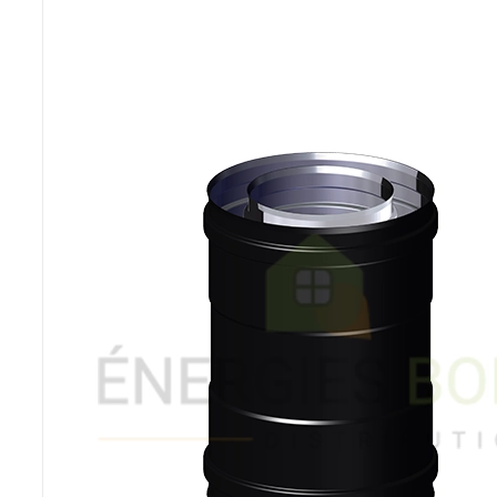
Poêles et chaudières
Conduit de fumées