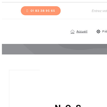
Passer
Recherche
de
01 83 38 95 65
au
produits
contenu
Accueil
Pi