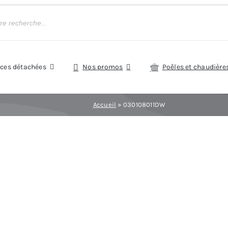
èces détachées
Nos promos
Poêles et chaudière
Accueil
»
030108011DW