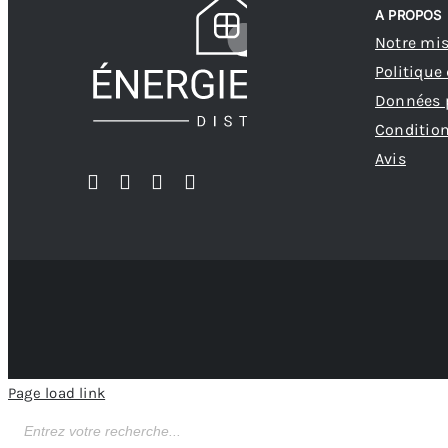
A PROPOS
Notre mi
Politique
Données 
Condition
Avis
Page load link
Recherche
de
produits