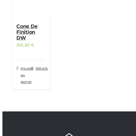
Cone De
Finition
DW
105,30
€
Ajouter
Détails
au
panier