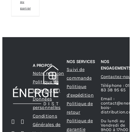
au
panier
NOS SERVICES
NOS
A PROPOS
ENGAGEMENTS
Suivi de
Notre mission
Contactez-nou
commande
Politique de
Téléphone : 01
Politique
83 38 95 65
cookies (UE)
d’expédition
Données
Email :
contact@energ
Politique de
personnelles
bois-
retour
distribution.c
Conditions
Politique de
Du lundi au
Générales de
Vendredi de
garantie
9h00 à 17h00