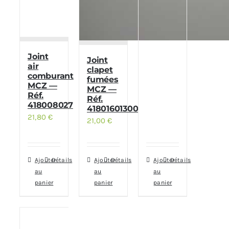
Joint
Joint
air
clapet
comburant
fumées
MCZ —
MCZ —
Réf.
Réf.
418008027
41801601300
21,80
€
21,00
€
Ajouter
Détails
Ajouter
Détails
Ajouter
Détails
au
au
au
panier
panier
panier