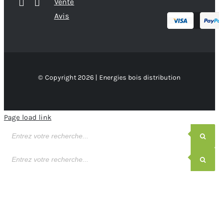
Vente
Avis
© Copyright 2026 | Energies bois distribution
Page load link
Recherche
de
produits
Recherche
de
produits