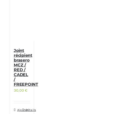
Joint
récipient
brasero
MCZ /
RED /
CADEL
/
FREEPOINT
30,00
€
Ajouter
Détails