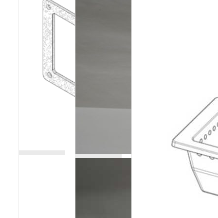
Poêles et chaudières
Conduit de fumées