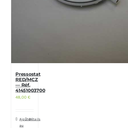
Pressostat
RED/MCZ
— Réf.
41451003700
48,00
€
Ajouter
Détails
au