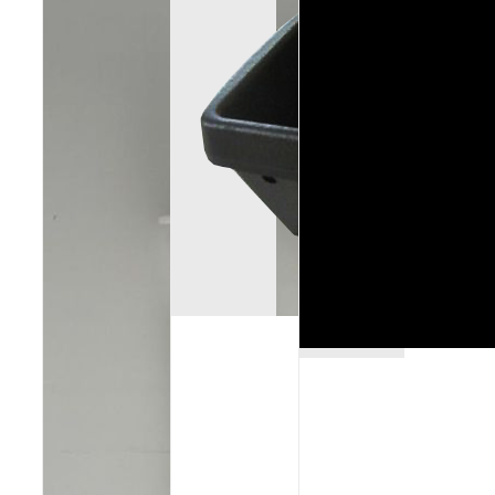
Poêles et chaudières
Conduit de fumées