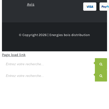
Avis
© Copyright 2026 | Energies bois distribution
Page load link
Recherche
de
produits
Recherche
de
produits