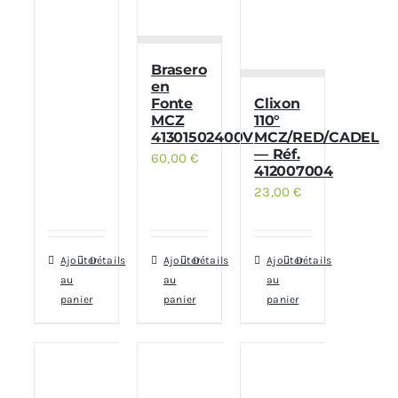
Brasero
en
Fonte
Clixon
MCZ
110°
41301502400V
MCZ/RED/CADEL
— Réf.
60,00
€
412007004
23,00
€
Ajouter
Détails
Ajouter
Détails
Ajouter
Détails
au
au
au
panier
panier
panier