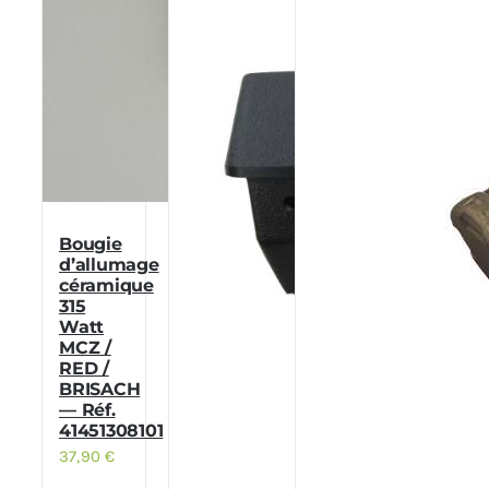
Bougie
d’allumage
céramique
315
Watt
MCZ /
RED /
BRISACH
— Réf.
41451308101
37,90
€