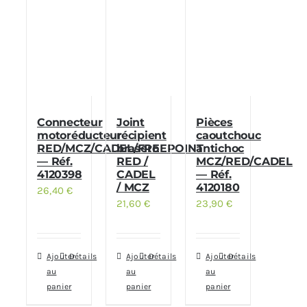
Connecteur
Joint
Pièces
motoréducteur
récipient
caoutchouc
RED/MCZ/CADEL/FREEPOINT
brasero
antichoc
— Réf.
RED /
MCZ/RED/CADEL
4120398
CADEL
— Réf.
/ MCZ
4120180
26,40
€
21,60
€
23,90
€
Ajouter
Détails
Ajouter
Détails
Ajouter
Détails
au
au
au
panier
panier
panier