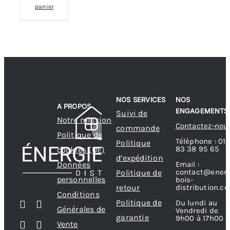
panier
NOS SERVICES
NOS
A PROPOS
ENGAGEMENTS
Suivi de
Notre mission
Contactez-nou
commande
Politique de
Téléphone : 01
Politique
83 38 95 65
cookies (UE)
d’expédition
Données
Email :
contact@energ
Politique de
personnelles
bois-
retour
distribution.c
Conditions
Politique de
Du lundi au
Générales de
Vendredi de
garantie
9h00 à 17h00
Vente