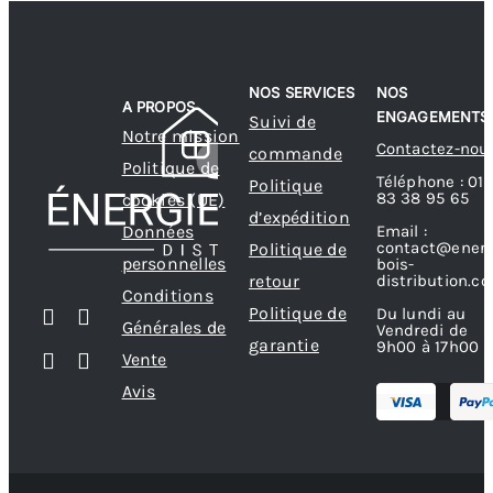
NOS SERVICES
NOS
A PROPOS
ENGAGEMENTS
Suivi de
Notre mission
Contactez-nou
commande
Politique de
Téléphone : 01
Politique
83 38 95 65
cookies (UE)
d’expédition
Données
Email :
contact@energ
Politique de
personnelles
bois-
retour
distribution.c
Conditions
Politique de
Du lundi au
Générales de
Vendredi de
garantie
9h00 à 17h00
Vente
Avis