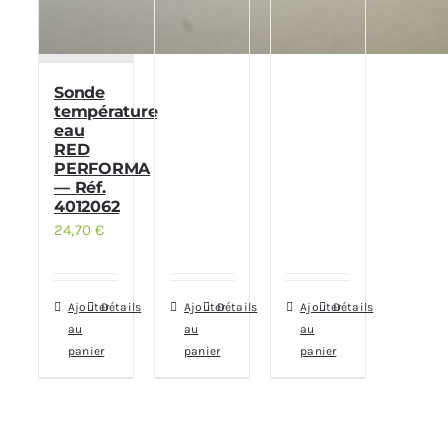
Sonde
température
eau
RED
PERFORMA
— Réf.
4012062
24,70
€
Ajouter
Détails
Ajouter
Détails
Ajouter
Détails
au
au
au
panier
panier
panier