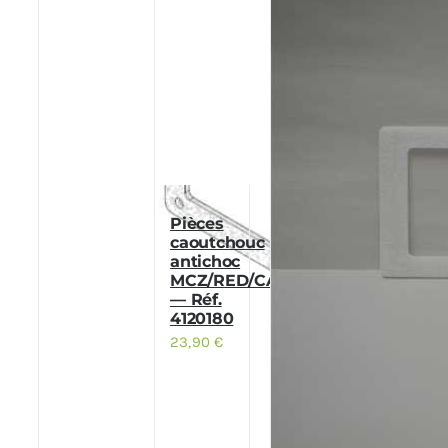
Pièces
caoutchouc
antichoc
MCZ/RED/CADEL
— Réf.
4120180
23,90
€