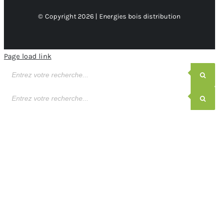
© Copyright 2026 | Energies bois distribution
Page load link
Recherche
de
produits
Recherche
de
produits