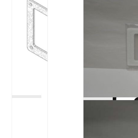
Poêles et chaudières
Conduit de fumées