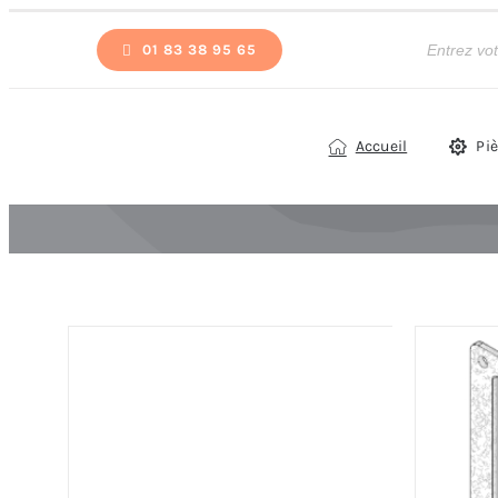
Passer
Recherche
de
01 83 38 95 65
au
produits
contenu
Accueil
Pi