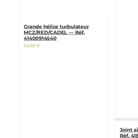
Grande hélice turbulateur
MCZ/RED/CADEL — Réf.
41400914540
54,00
€
Joint 
Réf. 4