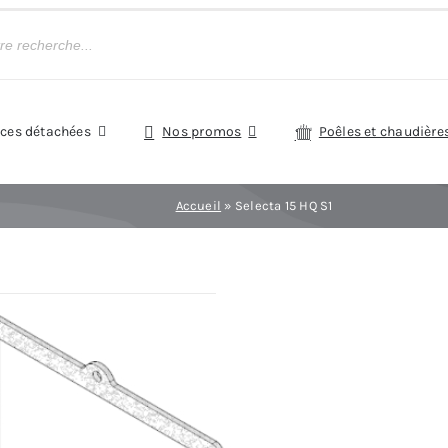
èces détachées
Nos promos
Poêles et chaudière
Accueil
»
Selecta 15 HQ S1