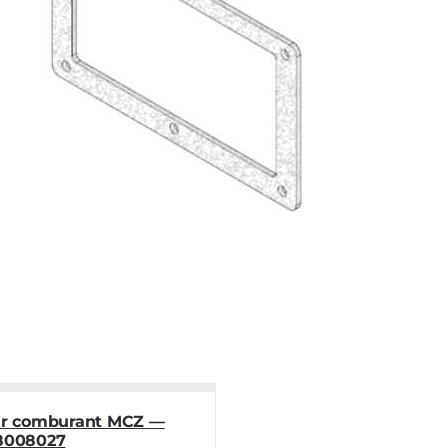
air comburant MCZ —
18008027