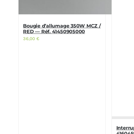
Bougie d’allumage 350W MCZ /
RED — Réf. 41450905000
36,00
€
Interr
416045