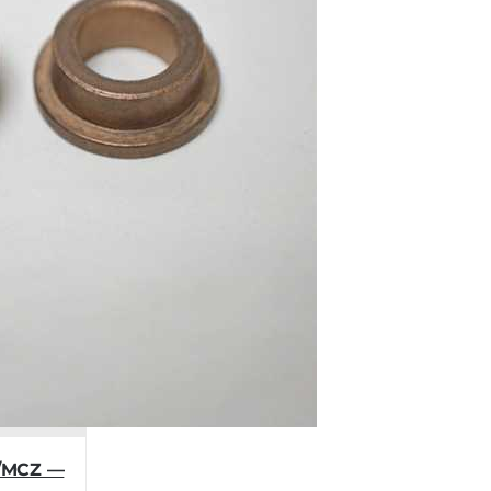
D/MCZ —