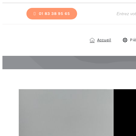
Passer
Recherche
de
01 83 38 95 65
au
produits
contenu
Accueil
Pi