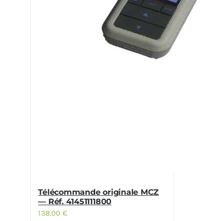
Télécommande originale MCZ
— Réf. 41451111800
138,00
€