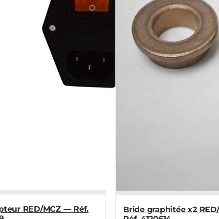
upteur RED/MCZ — Réf.
Bride graphitée x2 RE
9
Réf. 4120614