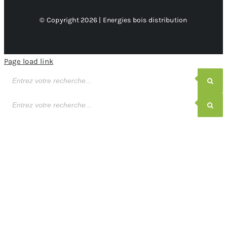
© Copyright 2026 | Energies bois distribution
Page load link
Recherche
de
produits
Recherche
de
produits