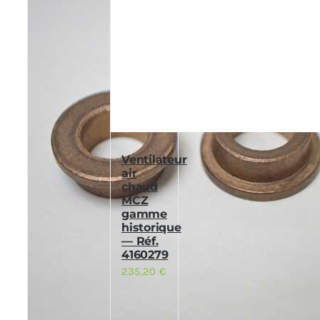
Ventilateur
air
chaud
MCZ
gamme
historique
— Réf.
4160279
235,20
€