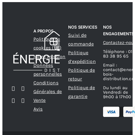
NOS SERVICES
NOS
A PROPOS
ENGAGEMENTS
Suivi de
Politique de
Contactez-nou
commande
cookies (UE)
Téléphone : 01
Politique
83 38 95 65
Notre mission
d’expédition
Données
Email :
contact@energ
Politique de
personnelles
bois-
retour
distribution.c
Conditions
Politique de
Du lundi au
Générales de
Vendredi de
garantie
9h00 à 17h00
Vente
Avis