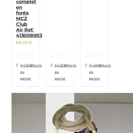
complet
en
fonte
MCZ
Club
Air Ref.
413008003
68,00
€
Ajouter
Détails
Ajouter
Détails
Ajouter
Détails
au
au
au
panier
panier
panier