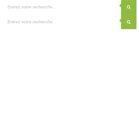
Recherche
de
produits
Recherche
de
produits