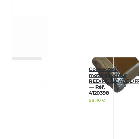
Connecteur
motoréducteur
RED/MCZ/CADEL/F
— Réf.
4120398
26,40
€