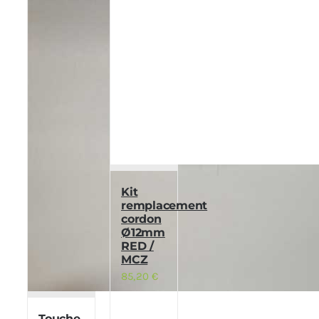
Kit
remplacement
cordon
Ø12mm
RED /
MCZ
85,20
€
Touche