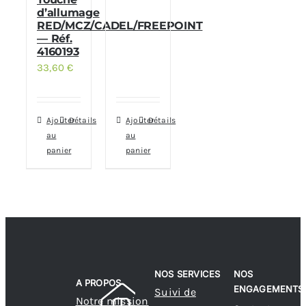
d’allumage
RED/MCZ/CADEL/FREEPOINT
— Réf.
4160193
33,60
€
Ajouter
Détails
Ajouter
Détails
au
au
panier
panier
NOS SERVICES
NOS
A PROPOS
ENGAGEMENTS
Suivi de
Notre mission