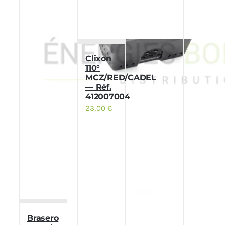
Clixon
110°
MCZ/RED/CADEL
— Réf.
412007004
23,00
€
Brasero