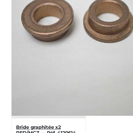
Bride graphitée x2
RED/MCZ — Réf. 4120614