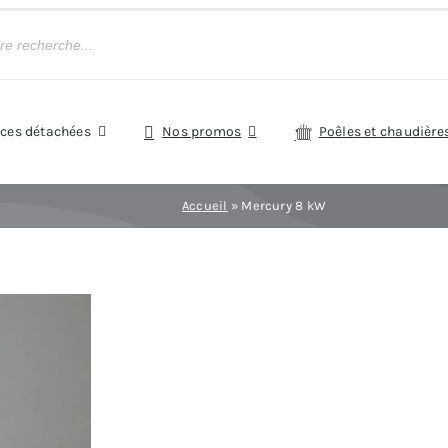
èces détachées
Nos promos
Poêles et chaudière
Accueil
»
Mercury 8 kW