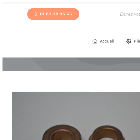
Passer
Recherche
de
01 83 38 95 65
au
produits
contenu
Accueil
Pi