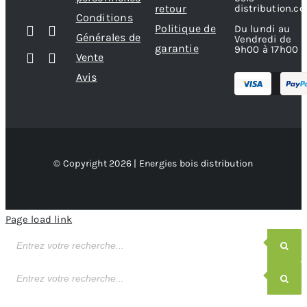
retour
distribution.c
Conditions
Politique de
Du lundi au
Générales de
Vendredi de
garantie
9h00 à 17h00
Vente
Avis
© Copyright 2026 | Energies bois distribution
Page load link
Recherche
de
produits
Recherche
de
produits