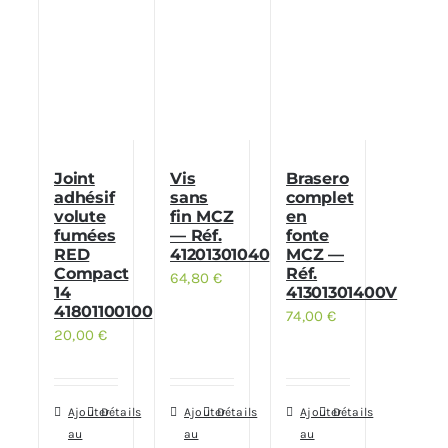
Joint
Vis
Brasero
adhésif
sans
complet
volute
fin MCZ
en
fumées
— Réf.
fonte
RED
41201301040
MCZ —
Compact
Réf.
64,80
€
14
41301301400V
41801100100
74,00
€
20,00
€
Ajouter
Détails
Ajouter
Détails
Ajouter
Détails
au
au
au