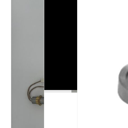
Poêles et chaudières
Conduit de fumées