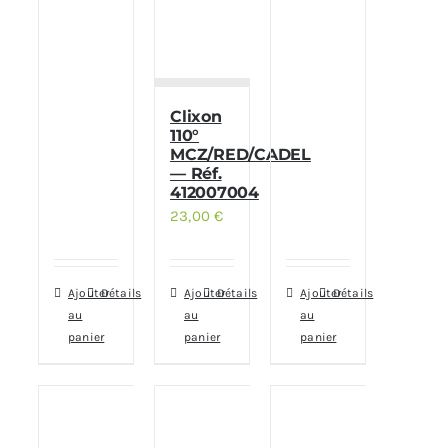
Clixon
110°
MCZ/RED/CADEL
— Réf.
412007004
23,00
€
Ajouter
Détails
Ajouter
Détails
Ajouter
Détails
au
au
au
panier
panier
panier