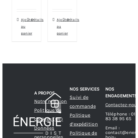
Ajouter
Détails
Ajouter
Détails
au
au
panier
panier
NOS SERVICES
NOS
A PROPOS
ENGAGEMENTS
Suivi de
Notre mission
Contactez-nou
commande
Politique de
Téléphone : 01
Politique
83 38 95 65
cookies (UE)
d’expédition
Données
Email :
contact@energ
Politique de
personnelles
bois-