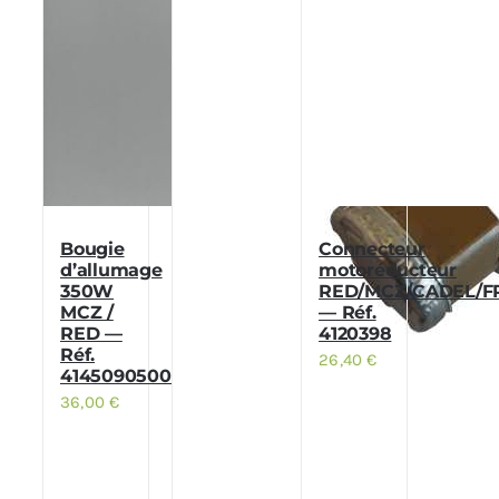
Bougie
Connecteur
d’allumage
motoréducteur
350W
RED/MCZ/CADEL/F
MCZ /
— Réf.
RED —
4120398
Réf.
26,40
€
41450905000
36,00
€