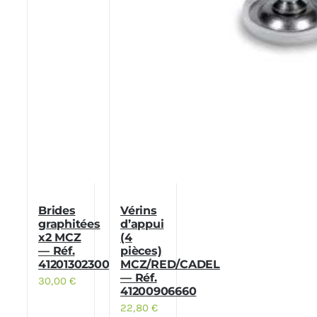
Brides
Vérins
graphitées
d’appui
x2 MCZ
(4
— Réf.
pièces)
41201302300
MCZ/RED/CADEL
— Réf.
30,00
€
41200906660
22,80
€