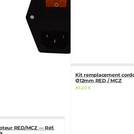
Kit remplacement cord
Ø12mm RED / MCZ
85,20
€
upteur RED/MCZ — Réf.
9