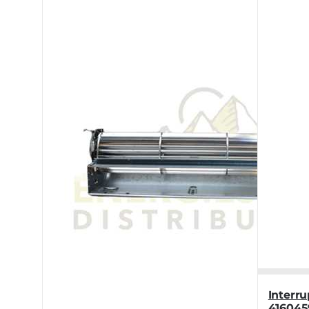
Interr
416045