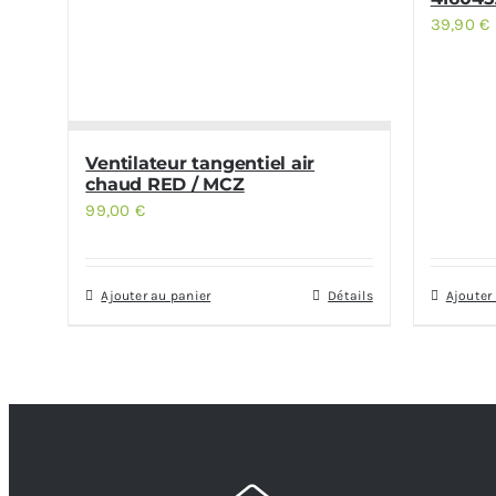
39,90
€
Ventilateur tangentiel air
chaud RED / MCZ
99,00
€
Ajouter au panier
Détails
Ajouter