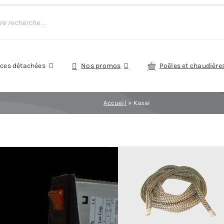
èces détachées
Nos promos
Poêles et chaudière
Accueil
»
Kasai