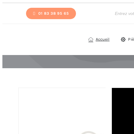
Passer
Recherche
de
01 83 38 95 65
au
produits
contenu
Accueil
Pi