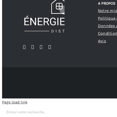
A PROPOS
Notre mi
Politique
Données 
Condition
Avis
Page load link
Recherche
de
produits