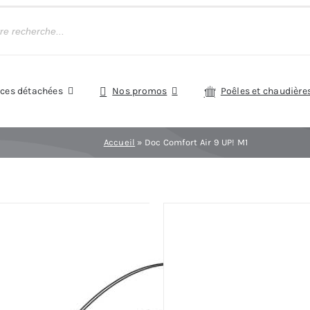
èces détachées
Nos promos
Poêles et chaudière
Accueil
»
Doc Comfort Air 9 UP! M1