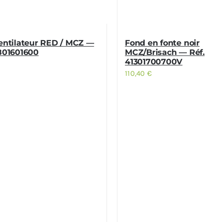
ventilateur RED / MCZ —
Fond en fonte noir
1801601600
MCZ/Brisach — Réf.
41301700700V
110,40
€