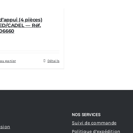
d’appui (4 pièces)
D/CADEL — Réf.
06660
 au panier
Détails
NOS SERVICES
Suivi de commande
ssion
Politique d’expédition