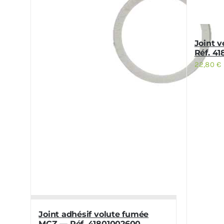
Joint 
Réf. 4
22,80
€
Joint adhésif volute fumée
MCZ — Réf. 41801002600