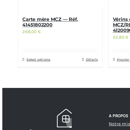
Carte mère MCZ — Réf.
Vérins 
41451802200
MCZ/RE
412009
268,00
€
22,80
€
Select options
Détails
Ajouter
A PROPOS
Notre mi