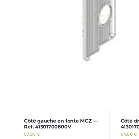
Côté gauche en fonte MCZ —
Côté dr
Réf. 41301700600V
413017
67,20
€
64,80
€