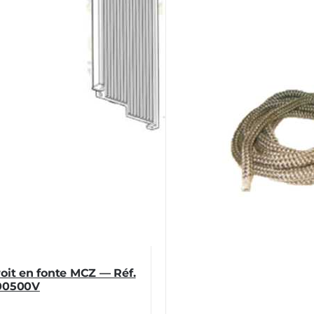
oit en fonte MCZ — Réf.
00500V