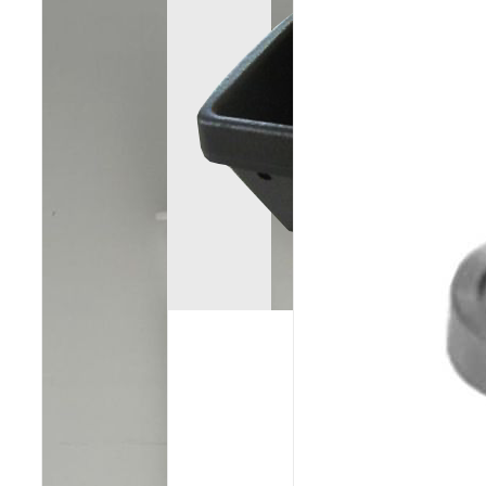
Poêles et chaudières
Conduit de fumées