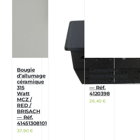
Bougie
Connecteur
d’allumage
motoréducteur
céramique
RED/MCZ/CADEL/F
315
— Réf.
Watt
4120398
MCZ /
26,40
€
RED /
BRISACH
— Réf.
41451308101
37,90
€