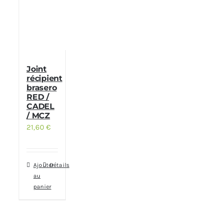
Joint
récipient
brasero
RED /
CADEL
/ MCZ
21,60
€
Ajouter
Détails
au
panier