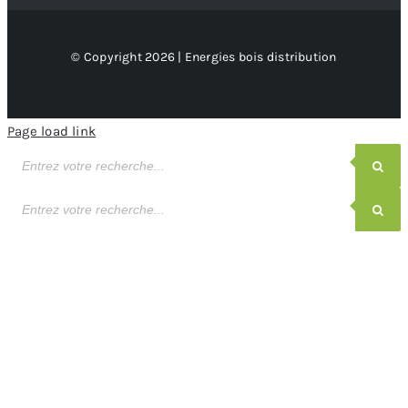
© Copyright 2026 | Energies bois distribution
Page load link
Recherche
de
produits
Recherche
de
produits