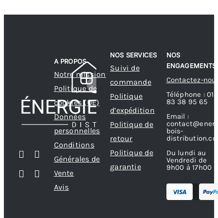
NOS SERVICES
NOS
A PROPOS
ENGAGEMENTS
Suivi de
Notre mission
Contactez-nou
commande
Politique de
Téléphone : 01
Politique
83 38 95 65
cookies (UE)
d’expédition
Données
Email :
contact@energ
Politique de
personnelles
bois-
retour
distribution.c
Conditions
Politique de
Du lundi au
Générales de
Vendredi de
garantie
9h00 à 17h00
Vente
Avis