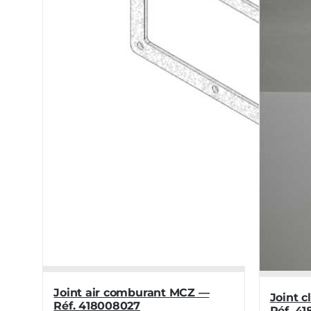
Joint air comburant MCZ —
Joint 
Réf. 418008027
Réf. 4