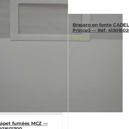
Brasero en fonte CADEL
Prince3 — Réf. 4130160
70,00
€
clapet fumées MCZ —
1801601300