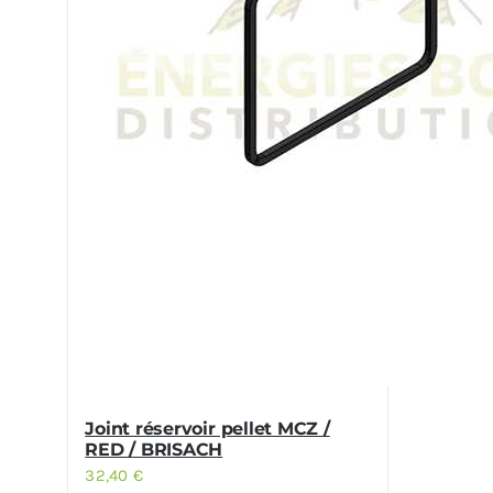
Joint réservoir pellet MCZ /
RED / BRISACH
32,40
€