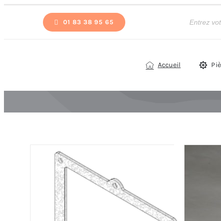
Passer
Recherche
de
01 83 38 95 65
au
produits
contenu
Accueil
Pi