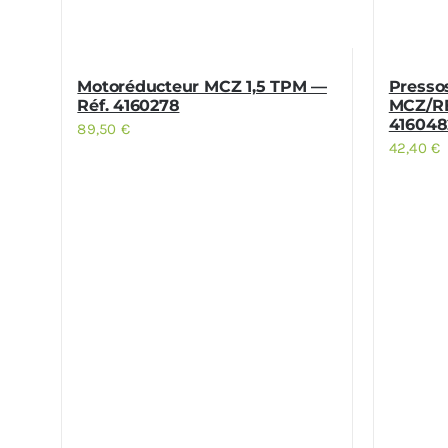
Motoréducteur MCZ 1,5 TPM —
Presso
Réf. 4160278
MCZ/RE
416048
89,50
€
42,40
€