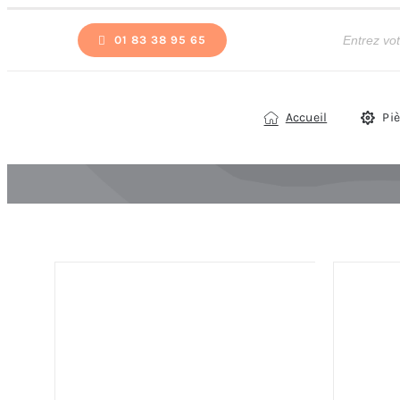
Passer
Recherche
de
01 83 38 95 65
au
produits
contenu
Accueil
Pi