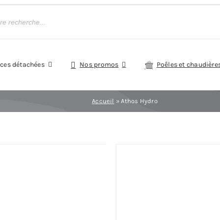
èces détachées
Nos promos
Poêles et chaudière
Accueil
»
Athos Hydro