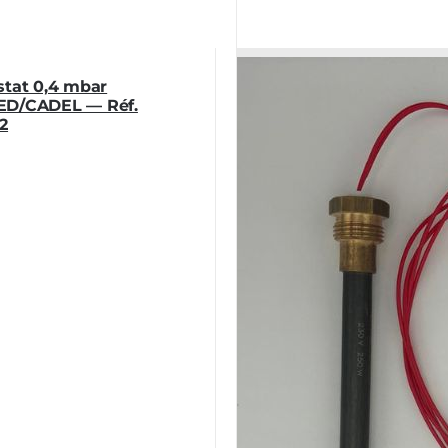
stat 0,4 mbar
D/CADEL — Réf.
2