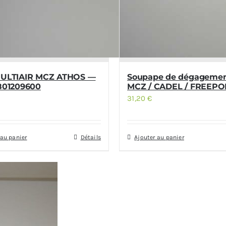
MULTIAIR MCZ ATHOS —
Soupape de dégagemen
1801209600
MCZ / CADEL / FREEPO
31,20
€
 au panier
Détails
Ajouter au panier