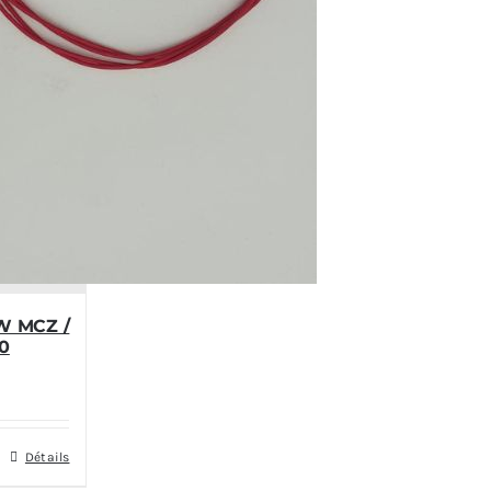
W MCZ /
0
Détails