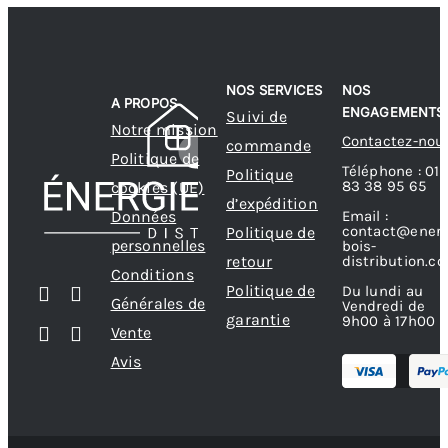
NOS SERVICES
NOS
A PROPOS
ENGAGEMENTS
Suivi de
Notre mission
Contactez-nou
commande
Politique de
Téléphone : 01
Politique
83 38 95 65
cookies (UE)
d’expédition
Données
Email :
contact@energ
Politique de
personnelles
bois-
retour
distribution.c
Conditions
Politique de
Du lundi au
Générales de
Vendredi de
garantie
9h00 à 17h00
Vente
Avis