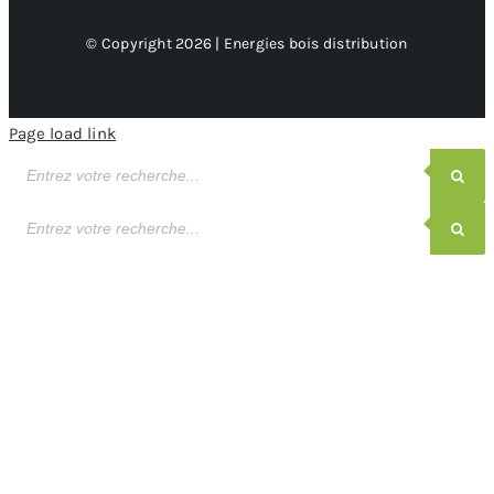
© Copyright 2026 | Energies bois distribution
Page load link
Recherche
de
produits
Recherche
de
produits