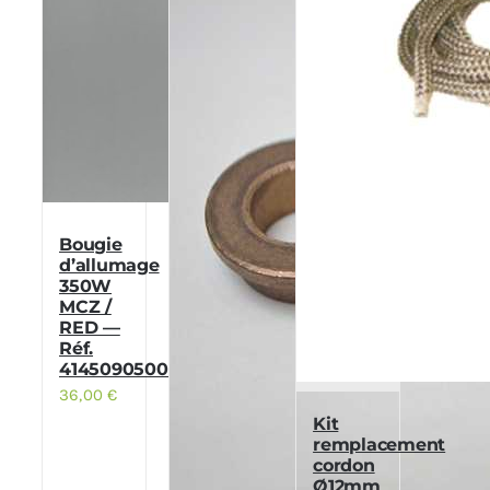
Bougie
d’allumage
350W
MCZ /
RED —
Réf.
41450905000
36,00
€
Kit
remplacement
cordon
Ø12mm