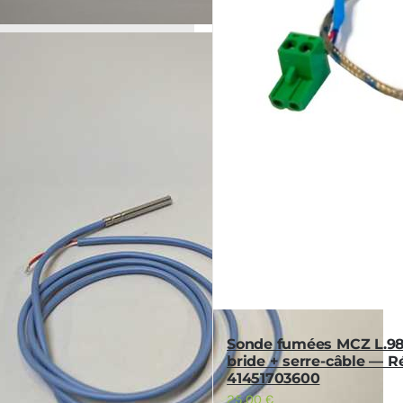
Sonde fumées MCZ L.
bride + serre-câble — Ré
41451703600
25,00
€