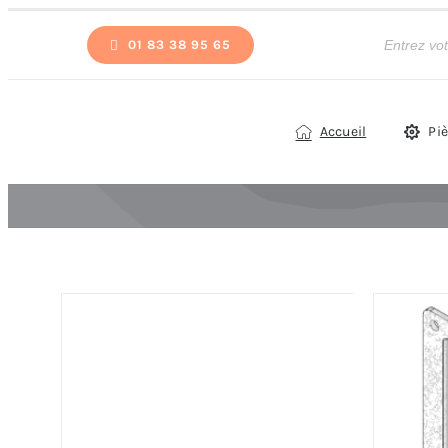
Passer
Recherche
de
01 83 38 95 65
au
produits
contenu
Accueil
Pi