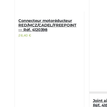
Connecteur motoréducteur
RED/MCZ/CADEL/FREEPOINT
— Réf. 4120398
26,40
€
Joint 
Réf. 4