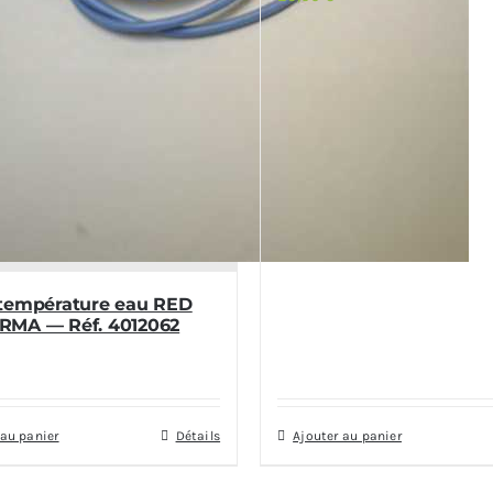
température eau RED
MA — Réf. 4012062
 au panier
Détails
Ajouter au panier