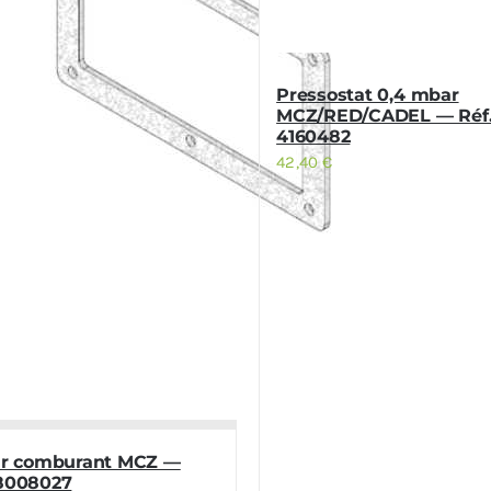
Pressostat 0,4 mbar
MCZ/RED/CADEL — Réf
4160482
42,40
€
air comburant MCZ —
18008027