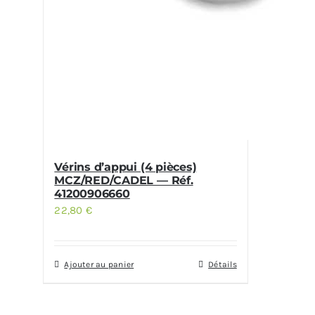
Vérins d’appui (4 pièces)
MCZ/RED/CADEL — Réf.
41200906660
22,80
€
Ajouter au panier
Détails