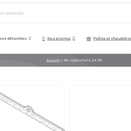
èces détachées
Nos promos
Poêles et chaudière
Accueil
»
Aki Hydromatic 24 M1