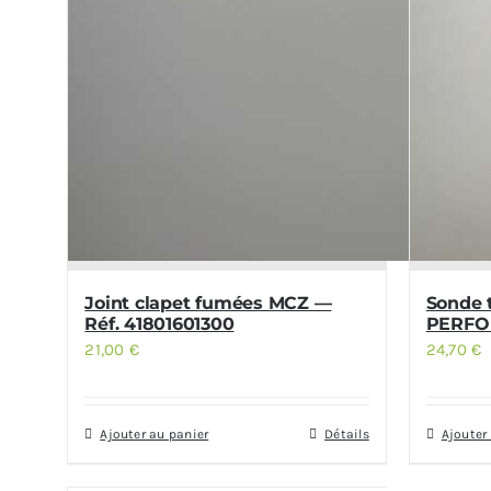
Joint clapet fumées MCZ —
Sonde 
Réf. 41801601300
PERFOR
21,00
€
24,70
€
Ajouter au panier
Détails
Ajouter