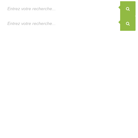
Recherche
de
produits
Recherche
de
produits