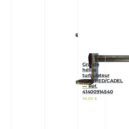
Grande
hélice
turbulateur
MCZ/RED/CADEL
— Réf.
41400914540
54,00
€