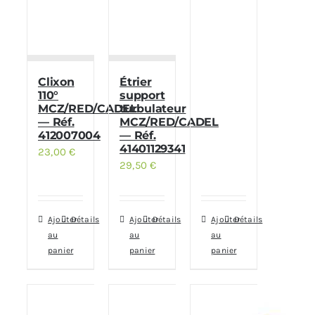
Clixon
Étrier
110°
support
MCZ/RED/CADEL
turbulateur
— Réf.
MCZ/RED/CADEL
412007004
— Réf.
41401129341
23,00
€
29,50
€
Ajouter
Détails
Ajouter
Détails
Ajouter
Détails
au
au
au
panier
panier
panier