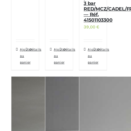
3 bar
RED/MCZ/CADEL/F
— Réf.
41501103300
39,00
€
Ajouter
Détails
Ajouter
Détails
Ajouter
Détails
au
au
au
panier
panier
panier