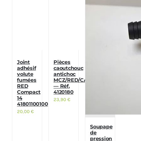
Joint
Pièces
adhésif
caoutchouc
volute
antichoc
fumées
MCZ/RED/CADEL
RED
— Réf.
Compact
4120180
14
23,90
€
41801100100
20,00
€
Soupape
de
pression